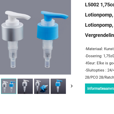
L5002 1,75c
Lotionpomp,
Lotionpomp,
Vergrendeli
-Materiaal: Kunst
-Dosering: 1,75±
-Kleur: Elke is g
-
Sluitopties
: 24
28/PCO 28/Ratch
Informatieaanvr