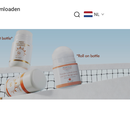
nloaden
NL