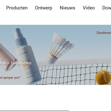
Producten
Ontwerp
Nieuws
Video
Dow
&Kap
>
Lotionpomp