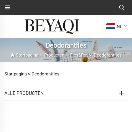
NL
Deodorantfles
Startpagina
>
Producten
>
Fles&Pot
>
Deodorantfles
Startpagina >
Deodorantfles
ALLE PRODUCTEN