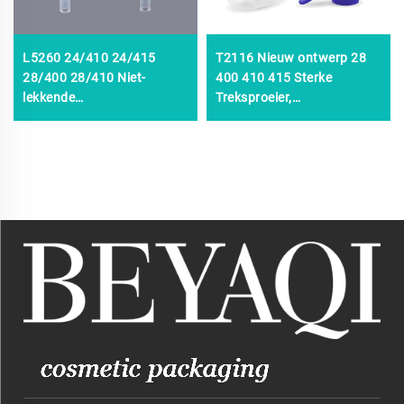
L5260 24/410 24/415
T2116 Nieuw ontwerp 28
28/400 28/410 Niet-
400 410 415 Sterke
lekkende
Treksproeier,
Vloeistofdispenser
Huishoudelijke Auto
Shampoo Plastic Linker
Reiniging Keuken Plastic
Rechter Vergrendeling
Flessendoppen Fijne Nevel
Lotionpomp, links en rechts
Treksproeier
Lotionpomp