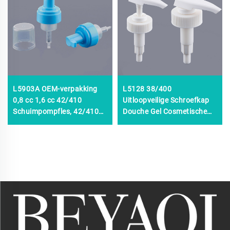
L5903A OEM-verpakking
L5128 38/400
0,8 cc 1,6 cc 42/410
Uitloopveilige Schroefkap
Schuimpompfles, 42/410
Douche Gel Cosmetische
42 mm 50 ml 100 ml 150 ml
Verpakking 38mm 38/410
250 ml 300 ml
38/400
Zeepfoampompfles
Huidverzorgingsverpakkingsse
Fles Lotion fles pomp