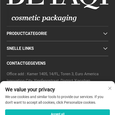
PRODUCTCATEGORIE
SNELLE LINKS
CONTACTGEGEVENS
Office add : Kamer 1405, 14/FL, Toren 3, Euro America
Innovation City, Yingfengstraat, District Xiaoshan,
Hangzhou, Provincie Zhejiang, China.
We value your privacy
E-mail:
[email protected]
We use cookies and similar tools to provide our services. If you
Tel.:
0571-82266375
don't want to accept all cookies, click Personalize cookies.
Accept all