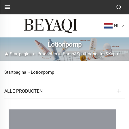
NL
Lotionpomp
Startpagina
>
Producten
>
Pomp&Spuitmondstuk&Kap
>
Lot
Startpagina >
Lotionpomp
ALLE PRODUCTEN