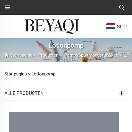
NL
Lotionpomp
Startpagina
>
Producten
>
Pomp&Spuitmondstuk&Kap
>
Lot
Startpagina >
Lotionpomp
ALLE PRODUCTEN