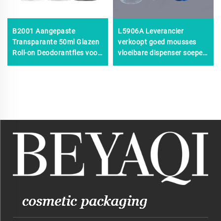
B2001 Aangepaste
L5906A Leverancier
Transparante 50ml Glazen
verkoopt goed mousses
Roll-on Deodorantfles voor
vloeibare dispenser soepele
Etherische Oliën, glazen
42 mm pompzeep,
roll-on fles, roll-on
handzeep schuimpomp, 0,3
parfumfles van hoge
cc 0,8 cc recyclebare
kwaliteit
schuimflessenpomp