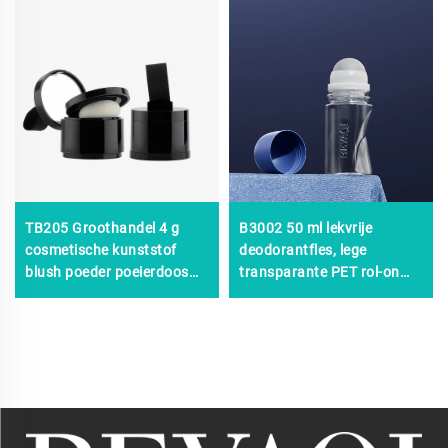
TB205 Groothandel 4 g
B3002 50 ml lekvrije
cosmetische kunststof
deodorantfles, lege
blush poeder poeierdoos
transparante PET rol-on
spons fles haarschaduw
flessen voor parfums en
lege losse poederhouder
aromatherapie-oliën
met kwast