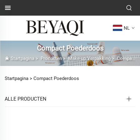
NL
Compact Poederdoos
Startpagina
>
Producten
>
Make-up Verpakking
>
Compact Poederdoos
Startpagina >
Compact Poederdoos
ALLE PRODUCTEN