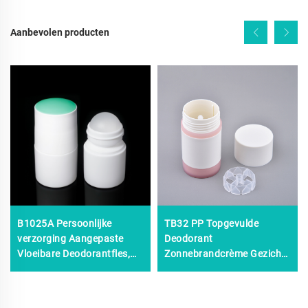
Aanbevolen producten
B1025A Persoonlijke
TB32 PP Topgevulde
verzorging Aangepaste
Deodorant
Vloeibare Deodorantfles,
Zonnebrandcrème Gezicht
50 ml Rollerfles,
Oogencrème 50 g Wit roze
aangepaste Matte Plastic
Draai-up Deodorantstick
Deodorantfles
Verpakking