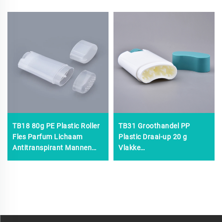
TB18 80g PE Plastic Roller
TB31 Groothandel PP
Fles Parfum Lichaam
Plastic Draai-up 20 g
Antitranspirant Mannen
Vlakke
Vrouwen Zeefdruk
Deodorantverpakking Stick
Oppervlaktebehandeling
Container, recipiente
Lege Deodorant Roll Stick
Desodorante Cosmetische
Deodorantfles