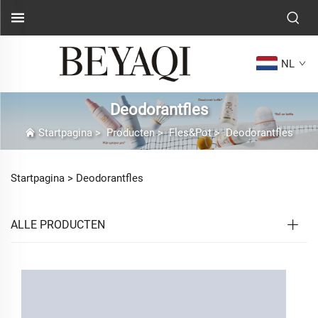
NL
Deodorantfles
Startpagina
>
Producten
>
Fles&Pot
>
Deodorantfles
Startpagina >
Deodorantfles
ALLE PRODUCTEN