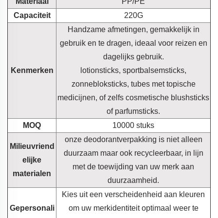
Materiaal
PP/PE
Capaciteit
220G
Handzame afmetingen, gemakkelijk in
gebruik en te dragen, ideaal voor reizen en
dagelijks gebruik.
Kenmerken
lotionsticks, sportbalsemsticks,
zonnebloksticks, tubes met topische
medicijnen, of zelfs cosmetische blushsticks
of parfumsticks.
MOQ
10000 stuks
onze deodorantverpakking is niet alleen
Milieuvriend
duurzaam maar ook recycleerbaar, in lijn
elijke
met de toewijding van uw merk aan
materialen
duurzaamheid.
Kies uit een verscheidenheid aan kleuren
Gepersonali
om uw merkidentiteit optimaal weer te